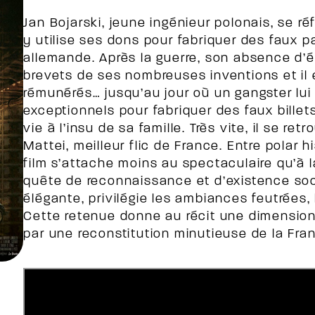
Jan Bojarski, jeune ingénieur polonais, se ré
y utilise ses dons pour fabriquer des faux 
allemande. Après la guerre, son absence d’é
brevets de ses nombreuses inventions et il e
rémunérés… jusqu’au jour où un gangster lui 
exceptionnels pour fabriquer des faux billet
vie à l’insu de sa famille. Très vite, il se re
Mattei, meilleur flic de France. Entre polar h
film s’attache moins au spectaculaire qu’à
quête de reconnaissance et d’existence soc
élégante, privilégie les ambiances feutrées, 
Cette retenue donne au récit une dimension
par une reconstitution minutieuse de la Fr