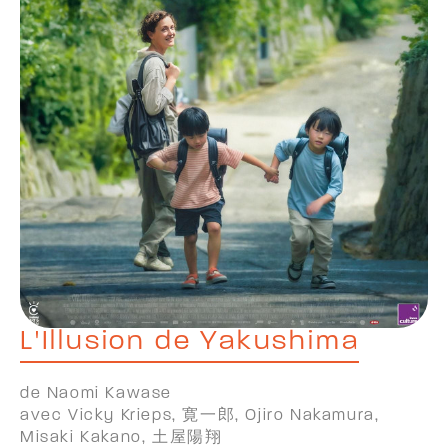
L'Illusion de Yakushima
de Naomi Kawase
avec Vicky Krieps, 寛一郎, Ojiro Nakamura,
Misaki Kakano, 土屋陽翔