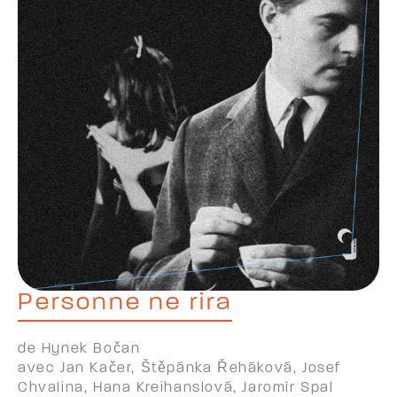
Personne ne rira
de Hynek Bočan
avec Jan Kačer, Štěpánka Řeháková, Josef
Chvalina, Hana Kreihanslová, Jaromír Spal