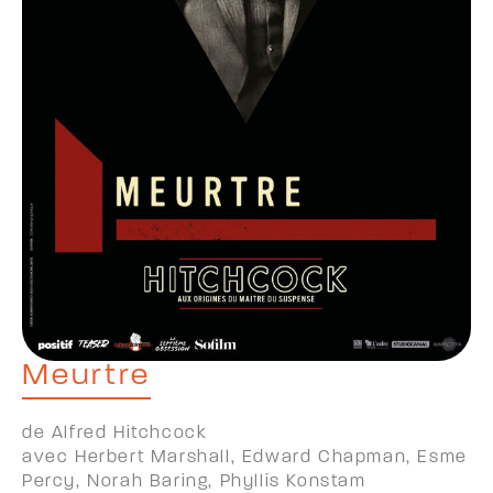
Meurtre
de Alfred Hitchcock
avec Herbert Marshall, Edward Chapman, Esme
Percy, Norah Baring, Phyllis Konstam