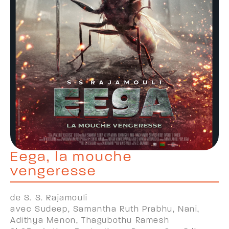
Eega, la mouche
vengeresse
de S. S. Rajamouli
avec Sudeep, Samantha Ruth Prabhu, Nani,
Adithya Menon, Thagubothu Ramesh