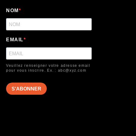
NOM
EMAIL
Veuillez renseigner votre adresse email
pour vous inscrire. Ex. : abc@xyz.com
S'ABONNER