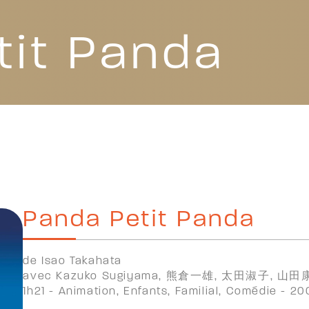
tit Panda
Panda Petit Panda
de Isao Takahata
avec Kazuko Sugiyama, 熊倉一雄, 太田淑子, 
1h21 - Animation, Enfants, Familial, Comédie - 2