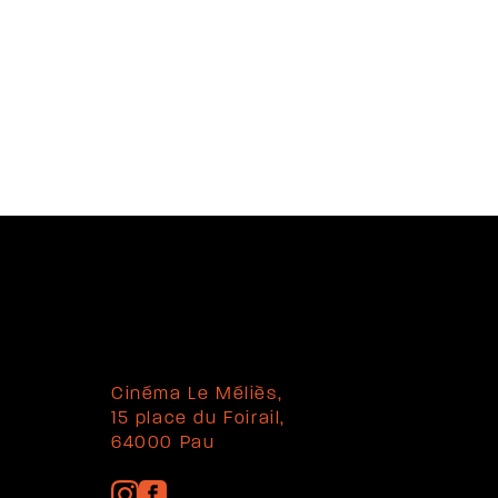
Cinéma Le Méliès,
15 place du Foirail,
64000 Pau