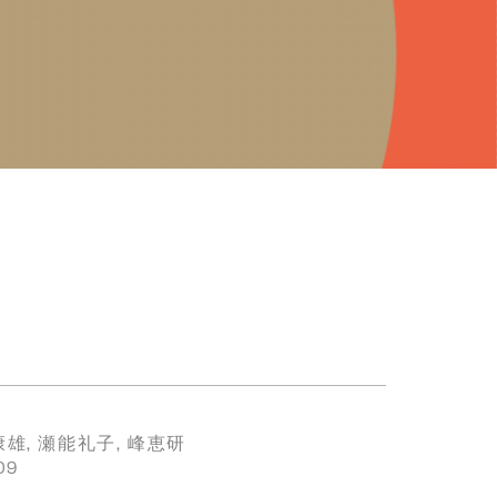
山田康雄, 瀬能礼子, 峰恵研
009