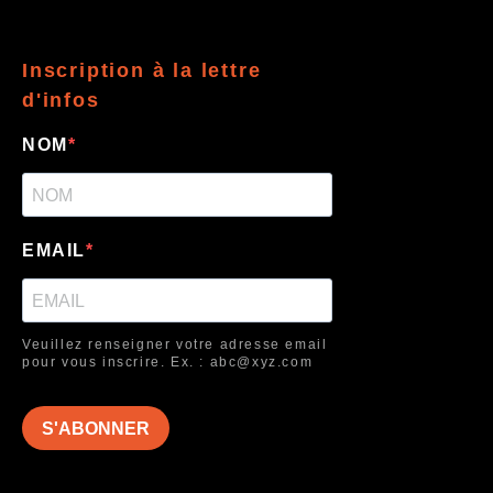
Inscription à la lettre
d'infos
NOM
EMAIL
Veuillez renseigner votre adresse email
pour vous inscrire. Ex. : abc@xyz.com
S'ABONNER