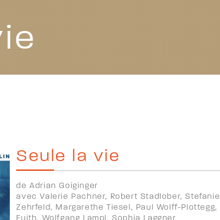
vie
Seule la vie
de Adrian Goiginger
avec Valerie Pachner, Robert Stadlober, Stefanie
Zehrfeld, Margarethe Tiesel, Paul Wolff-Plotteg
Fuith, Wolfgang Lampl, Sophia Laggner