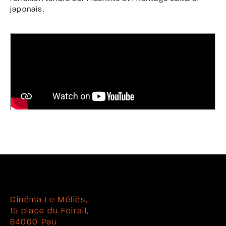
japonais.
Cinéma Le Méliès,
15 place du Foirail,
64000 Pau