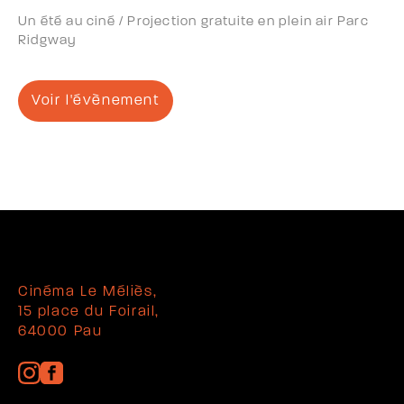
Un été au ciné / Projection gratuite en plein air Parc
Ridgway
Voir l'évènement
Cinéma Le Méliès,
15 place du Foirail,
64000 Pau