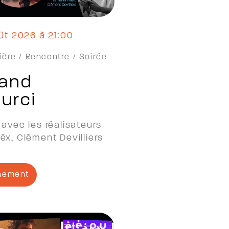
oût 2026 à 21:00
ière /
Rencontre /
Soirée
rand
urci
avec les réalisateurs
x, Clément Devilliers
ènement