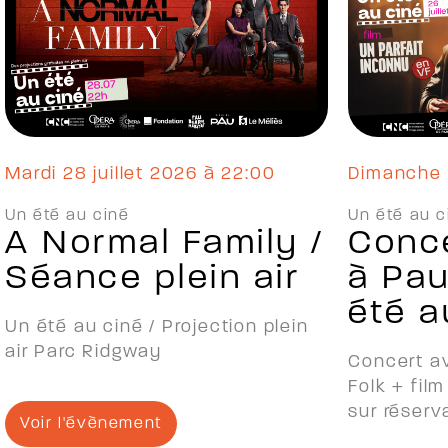
mardi 28 juillet 2026 à 22:00
dimanche 
Un été au ciné
Un été au c
A Normal Family /
Conce
Séance plein air
à Pau
été a
Un été au ciné / Projection plein
air Parc Ridgway
Concert a
Folk + fi
sur réserv
Voir l'évènement