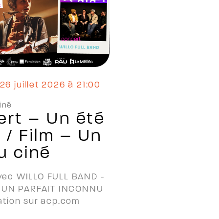
26 juillet 2026 à 21:00
iné
rt – Un été
 / Film – Un
u ciné
vec WILLO FULL BAND -
lm UN PARFAIT INCONNU
ation sur acp.com