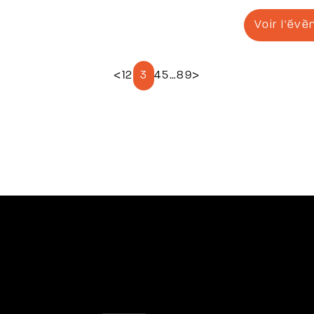
Voir l'év
<
1
2
3
4
5
…
89
>