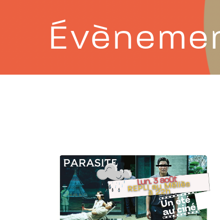
Évèneme