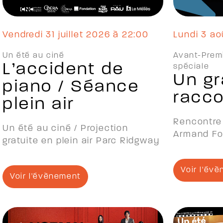
vendredi 31 juillet 2026 à 22:00
lundi 3 a
Un été au ciné
Avant-Prem
L’accident de
spéciale
Un g
piano / Séance
racco
plein air
Rencontre 
Un été au ciné / Projection
Armand Foë
gratuite en plein air Parc Ridgway
Voir l'év
Voir l'évènement