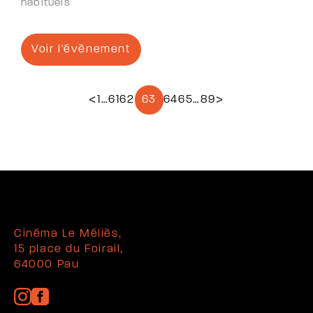
habituels
Voir l'évènement
<
1
…
61
62
63
64
65
…
89
>
Cinéma Le Méliès,
15 place du Foirail,
64000 Pau