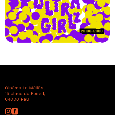
Cinéma Le Méliès,
15 place du Foirail,
64000 Pau