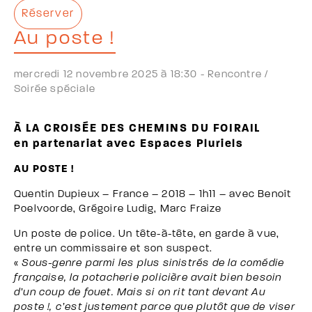
Réserver
Au poste !
mercredi 12 novembre 2025 à 18:30 -
Rencontre /
Soirée spéciale
À LA CROISÉE DES CHEMINS DU FOIRAIL
en partenariat avec Espaces Pluriels
AU POSTE !
Quentin Dupieux – France – 2018 – 1h11 – avec Benoît
Poelvoorde, Grégoire Ludig, Marc Fraize
Un poste de police. Un tête-à-tête, en garde à vue,
entre un commissaire et son suspect.
«
Sous-genre parmi les plus sinistrés de la comédie
française, la potacherie policière avait bien besoin
d’un coup de fouet. Mais si on rit tant devant Au
poste !, c’est justement parce que plutôt que de viser