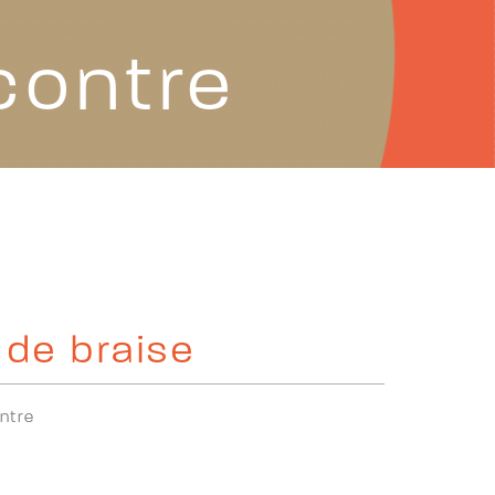
contre
de braise
ntre