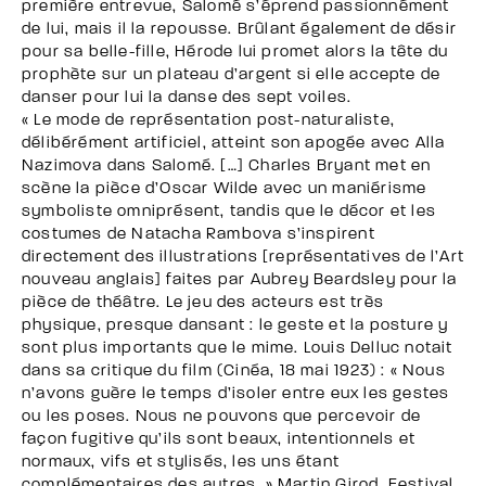
première entrevue, Salomé s’éprend passionnément
de lui, mais il la repousse. Brûlant également de désir
pour sa belle-fille, Hérode lui promet alors la tête du
prophète sur un plateau d’argent si elle accepte de
danser pour lui la danse des sept voiles.
« Le mode de représentation post-naturaliste,
délibérément artificiel, atteint son apogée avec Alla
Nazimova dans Salomé. […] Charles Bryant met en
scène la pièce d’Oscar Wilde avec un maniérisme
symboliste omniprésent, tandis que le décor et les
costumes de Natacha Rambova s’inspirent
directement des illustrations [représentatives de l’Art
nouveau anglais] faites par Aubrey Beardsley pour la
pièce de théâtre. Le jeu des acteurs est très
physique, presque dansant : le geste et la posture y
sont plus importants que le mime. Louis Delluc notait
dans sa critique du film (Cinéa, 18 mai 1923) : « Nous
n’avons guère le temps d’isoler entre eux les gestes
ou les poses. Nous ne pouvons que percevoir de
façon fugitive qu’ils sont beaux, intentionnels et
normaux, vifs et stylisés, les uns étant
complémentaires des autres. » Martin Girod, Festival