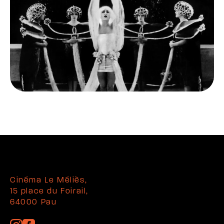
Cinéma Le Méliès,
15 place du Foirail,
64000 Pau