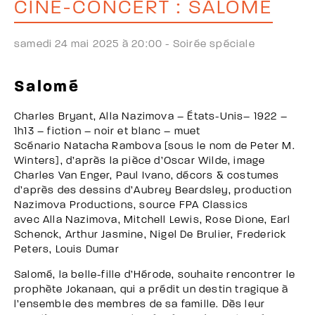
CINÉ-CONCERT : SALOMÉ
samedi 24 mai 2025 à 20:00 -
Soirée spéciale
Salomé
Charles Bryant, Alla Nazimova – États-Unis– 1922 –
1h13 – fiction – noir et blanc – muet
Scénario Natacha Rambova [sous le nom de Peter M.
Winters], d’après la pièce d’Oscar Wilde, image
Charles Van Enger, Paul Ivano, décors & costumes
d’après des dessins d’Aubrey Beardsley, production
Nazimova Productions, source FPA Classics
avec Alla Nazimova, Mitchell Lewis, Rose Dione, Earl
Schenck, Arthur Jasmine, Nigel De Brulier, Frederick
Peters, Louis Dumar
Salomé, la belle-fille d’Hérode, souhaite rencontrer le
prophète Jokanaan, qui a prédit un destin tragique à
l’ensemble des membres de sa famille. Dès leur