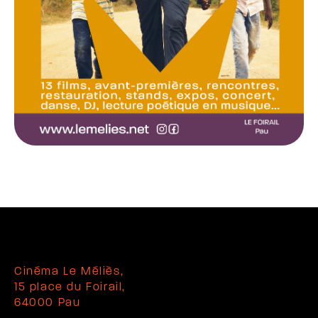
Cinéma Le Méliès,
15 place du Foirail,
64000 Pau