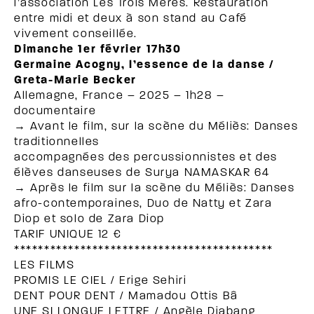
l’association Les Trois Mères. Restauration
entre midi et deux à son stand au Café
vivement conseillée.
Dimanche 1er février 17h30
Germaine Acogny, l’essence de la danse /
Greta-Marie Becker
Allemagne, France – 2025 – 1h28 –
documentaire
→ Avant le film, sur la scène du Méliès: Danses
traditionnelles
accompagnées des percussionnistes et des
élèves danseuses de Surya NAMASKAR 64
→ Après le film sur la scène du Méliès: Danses
afro-contemporaines, Duo de Natty et Zara
Diop et solo de Zara Diop
TARIF UNIQUE 12 €
*******************************************
LES FILMS
PROMIS LE CIEL / Erige Sehiri
DENT POUR DENT / Mamadou Ottis Bâ
UNE SI LONGUE LETTRE / Angèle Diabang