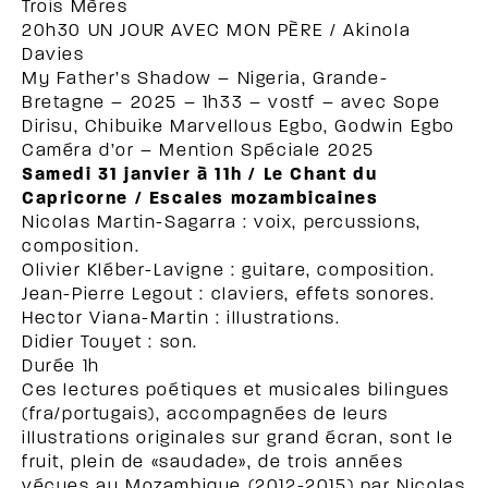
Trois Mères
20h30 UN JOUR AVEC MON PÈRE / Akinola
Davies
My Father’s Shadow – Nigeria, Grande-
Bretagne – 2025 – 1h33 – vostf – avec Sope
Dirisu, Chibuike Marvellous Egbo, Godwin Egbo
Caméra d’or – Mention Spéciale 2025
Samedi 31 janvier à 11h /
Le Chant du
Capricorne / Escales mozambicaines
Nicolas Martin-Sagarra : voix, percussions,
composition.
Olivier Kléber-Lavigne : guitare, composition.
Jean-Pierre Legout : claviers, effets sonores.
Hector Viana-Martin : illustrations.
Didier Touyet : son.
Durée 1h
Ces lectures poétiques et musicales bilingues
(fra/portugais), accompagnées de leurs
illustrations originales sur grand écran, sont le
fruit, plein de «saudade», de trois années
vécues au Mozambique (2012-2015) par Nicolas