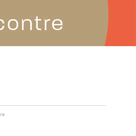
contre
re