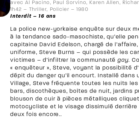
avec Al Pacino, Paul Sorvino, Karen Allen, Rich
1h42 – Thriller, Policier – 1980
Interdit – 16 ans
La police new-yorkaise enquête sur deux m
à la tendance sado-masochiste, qu’elle pen
capitaine David Edelson, chargé de l’affaire
uniforme, Steve Burns – qui possède les ca
victimes – d’infiltrer la communauté
gay
. C
« enquêteur », Steve, voyant la possibilité 
dépit du danger qu’il encourt. Installé dan
Village, Steve fréquente toutes les nuits l
bars, discothèques, boîtes de nuit, jardins p
blouson de cuir à pièces métalliques clique
motocycliste et le visage dissimulé derrière 
deux fois encore..