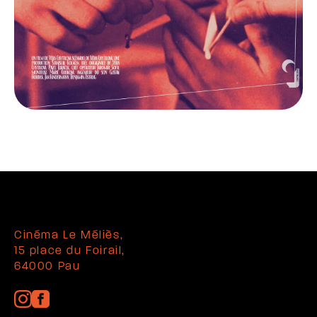
Cinéma Le Méliès,
15 place du Foirail,
64000 Pau