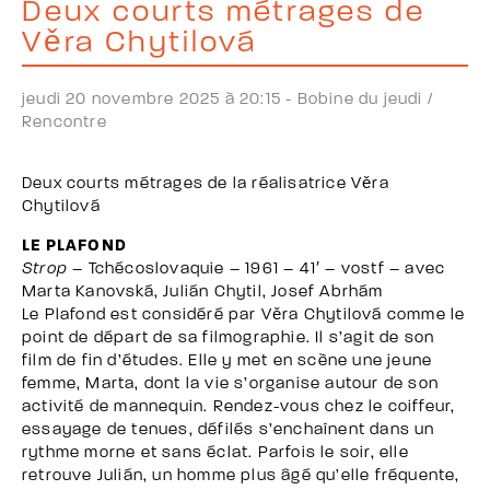
Deux courts métrages de
Věra Chytilová
jeudi 20 novembre 2025 à 20:15 -
Bobine du jeudi /
Rencontre
Deux courts métrages de la réalisatrice Věra
Chytilová
LE PLAFOND
Strop
– Tchécoslovaquie – 1961 – 41′ – vostf – avec
Marta Kanovská, Julián Chytil, Josef Abrhám
Le Plafond est considéré par Věra Chytilová comme le
point de départ de sa filmographie. Il s’agit de son
film de fin d’études. Elle y met en scène une jeune
femme, Marta, dont la vie s’organise autour de son
activité de mannequin. Rendez-vous chez le coiffeur,
essayage de tenues, défilés s’enchaînent dans un
rythme morne et sans éclat. Parfois le soir, elle
retrouve Julián, un homme plus âgé qu’elle fréquente,