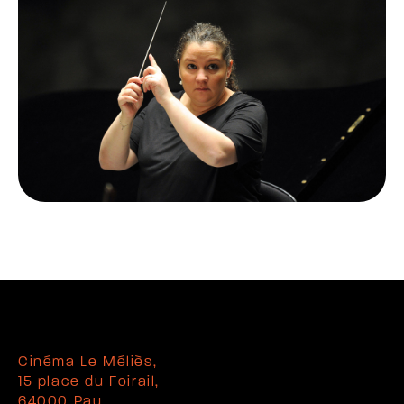
Cinéma Le Méliès,
15 place du Foirail,
64000 Pau