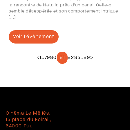
la rencontre de Natalia près d’un canal. Celle-ci
semble désespérée et son comportement intrigue
[...]
Voir l'évènement
<
1
…
79
80
81
82
83
…
89
>
Cinéma Le Méliès,
15 place du Foirail,
64000 Pau