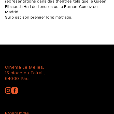
représentations dans des théâtres tels que le Queen
Elizabeth Hall de Londres ou le Fernan-Gomez de
Madrid.
Suro est son premier long métrage.
Cinéma Le Méliès,
15 place du Foirail,
64000 Pau
Programme