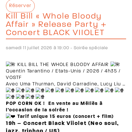
Réserver
Kill Bill « Whole Bloody
Affair » Release Party +
Concert BLACK VIIOLET
samedi 11 juillet 2026 à 19:00 -
Soirée spéciale
KILL BILL THE WHOLE BLOODY AFFAIR
Quentin Tarantino / Etats-Unis / 2026 / 4h35 /
VOSTF
Avec Uma Thurman, David Carradine, Lucy Liu …
POP CORN OK ! En vente au Méliès à
l’occasion de la soirée !
Tarif unique 15 euros (concert + film)
19h – Concert Black Viiolet (Neo soul,
jazz, triphop / US)