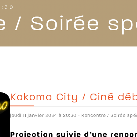
0:30
 / Soirée sp
Kokomo City / Ciné dé
jeudi 11 janvier 2024 à 20:30 -
Rencontre /
Soirée spé
Projection suivie d’une renc