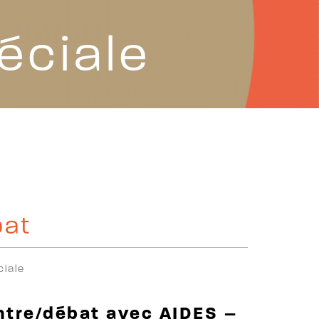
éciale
bat
ciale
ontre/débat avec AIDES –