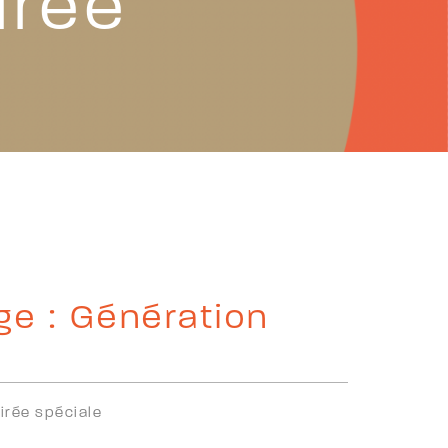
irée
ge : Génération
irée spéciale