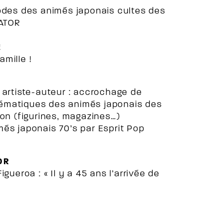
sodes des animés japonais cultes des
BATOR
!
mille !
 artiste-auteur : accrochage de
lématiques des animés japonais des
ion (figurines, magazines…)
és japonais 70’s par Esprit Pop
OR
gueroa : « Il y a 45 ans l’arrivée de