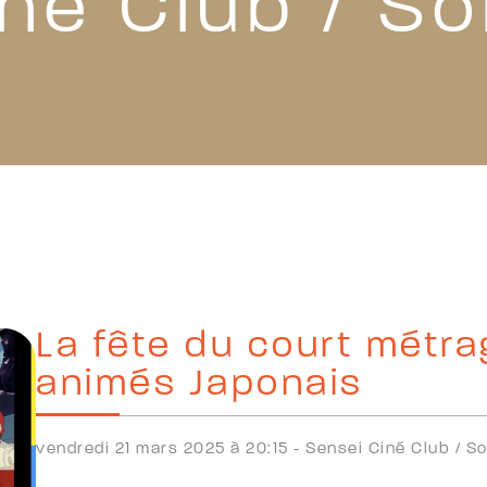
né Club / So
La fête du court métra
animés Japonais
vendredi 21 mars 2025 à 20:15 -
Sensei Ciné Club /
So