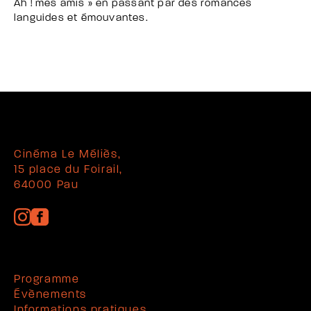
Ah ! mes amis » en passant par des romances
languides et émouvantes.
Cinéma Le Méliès,
15 place du Foirail,
64000 Pau
Programme
Évènements
Informations pratiques