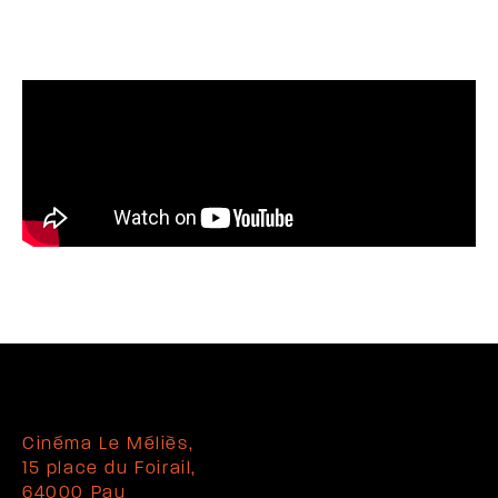
Cinéma Le Méliès,
15 place du Foirail,
64000 Pau