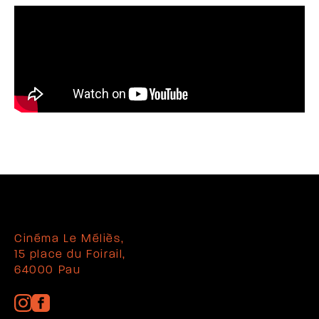
Cinéma Le Méliès,
15 place du Foirail,
64000 Pau