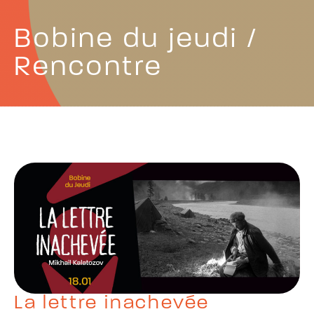
Bobine du jeudi /
Rencontre
La lettre inachevée