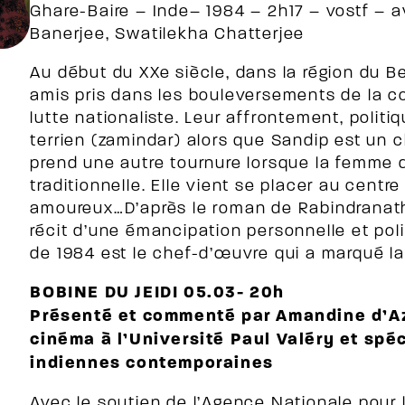
Ghare-Baire – Inde– 1984 – 2h17 – vostf – a
Banerjee, Swatilekha Chatterjee
Au début du XXe siècle, dans la région du B
amis pris dans les bouleversements de la col
lutte nationaliste. Leur affrontement, politiq
terrien (zamindar) alors que Sandip est un c
prend une autre tournure lorsque la femme de
traditionnelle. Elle vient se placer au centr
amoureux…D’après le roman de Rabindranath 
récit d’une émancipation personnelle et polit
de 1984 est le chef-d’œuvre qui a marqué la 
BOBINE DU JEIDI 05.03- 20h
Présenté et commenté par Amandine d’A
cinéma à l’Université Paul Valéry et spé
indiennes contemporaines
Avec le soutien de l’Agence Nationale pou