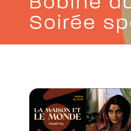
Bobine du
Soirée sp