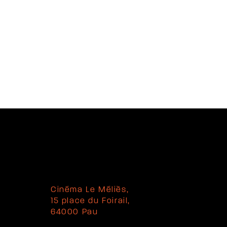
Cinéma Le Méliès,
15 place du Foirail,
64000 Pau