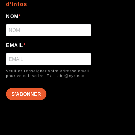
d'infos
NOM
EMAIL
Veuillez renseigner votre adresse email
pour vous inscrire. Ex. : abc@xyz.com
S'ABONNER