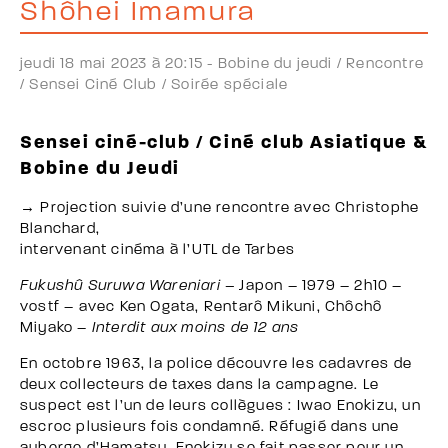
Shôhei Imamura
jeudi 18 mai 2023 à 20:15 -
Bobine du jeudi /
Rencontre
/
Sensei Ciné Club /
Soirée spéciale
Sensei ciné-club / Ciné club Asiatique &
Bobine du Jeudi
→ Projection suivie d’une rencontre avec Christophe
Blanchard,
intervenant cinéma à l’UTL de Tarbes
Fukushû Suruwa Wareniari –
Japon – 1979 – 2h10 –
vostf – avec Ken Ogata, Rentarô Mikuni, Chôchô
Miyako –
Interdit aux moins de 12 ans
En octobre 1963, la police découvre les cadavres de
deux collecteurs de taxes dans la campagne. Le
suspect est l’un de leurs collègues : Iwao Enokizu, un
escroc plusieurs fois condamné. Réfugié dans une