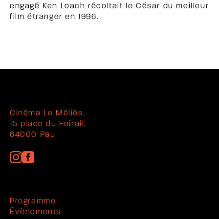
engagé Ken Loach récoltait le César du meilleur
film étranger en 1996.
Cinéma Le Méliès,
15 place du Foirail,
64000 Pau
Programme
Évènements