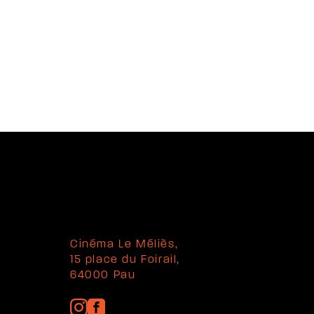
Cinéma Le Méliès,
15 place du Foirail,
64000 Pau