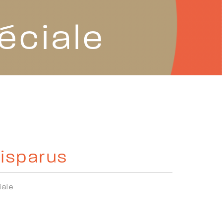
éciale
disparus
iale