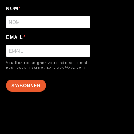
NOM
EMAIL
Veuillez renseigner votre adresse email
pour vous inscrire. Ex. : abc@xyz.com
S'ABONNER