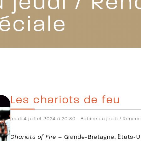
 jeudi / Ren
éciale
Les chariots de feu
jeudi 4 juillet 2024 à 20:30 -
Bobine du jeudi /
Rencon
Chariots of Fire
– Grande-Bretagne, États-Un