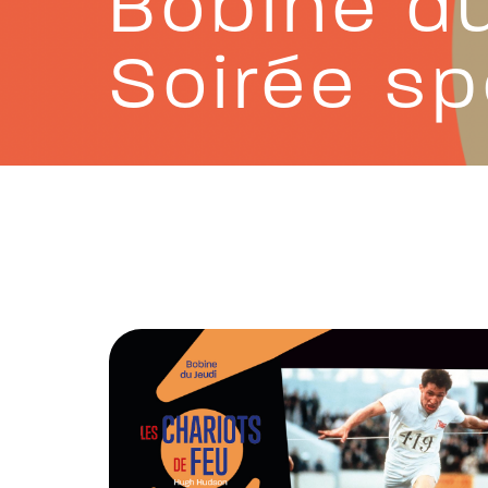
Bobine du
Soirée sp