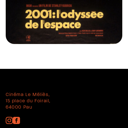
Cinéma Le Méliès,
15 place du Foirail,
64000 Pau