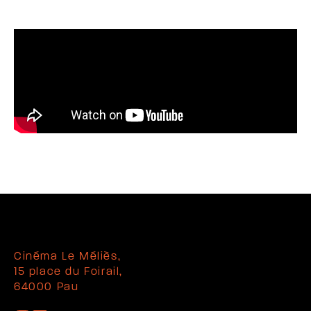
Cinéma Le Méliès,
15 place du Foirail,
64000 Pau