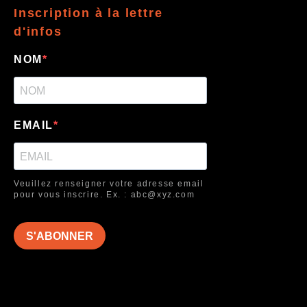
Inscription à la lettre
d'infos
NOM
EMAIL
Veuillez renseigner votre adresse email
pour vous inscrire. Ex. : abc@xyz.com
S'ABONNER