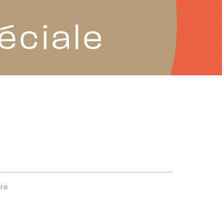
éciale
ale