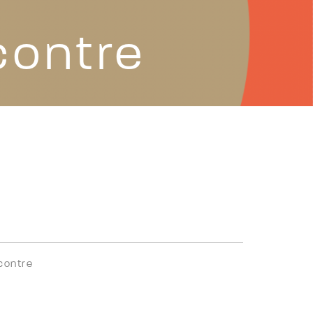
contre
contre