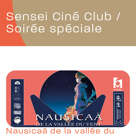
Sensei Ciné Club /
Soirée spéciale
Nausicaä de la vallée du