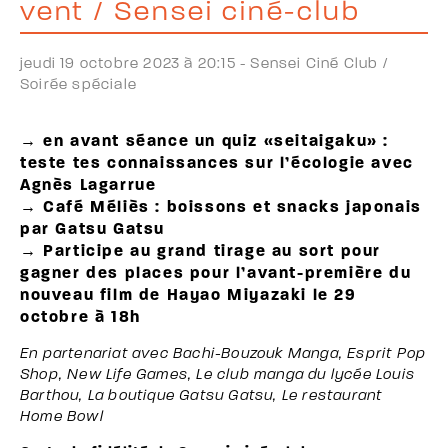
vent / Sensei ciné-club
jeudi 19 octobre 2023 à 20:15 -
Sensei Ciné Club /
Soirée spéciale
→ en avant séance un quiz «seitaigaku» :
teste tes connaissances sur l’écologie avec
Agnès Lagarrue
→ Café Méliès : boissons et snacks japonais
par Gatsu Gatsu
→ Participe au grand tirage au sort pour
gagner des places pour l’avant-première du
nouveau film de Hayao Miyazaki le 29
octobre à 18h
En partenariat avec Bachi-Bouzouk Manga, Esprit Pop
Shop, New Life Games, Le club manga du lycée Louis
Barthou, La boutique Gatsu Gatsu, Le restaurant
Home Bowl