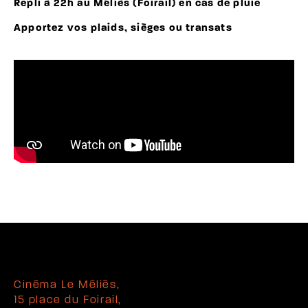
Repli à 22h au Méliès (Foirail) en cas de pluie
Apportez vos plaids, sièges ou transats
Cinéma Le Méliès,
15 place du Foirail,