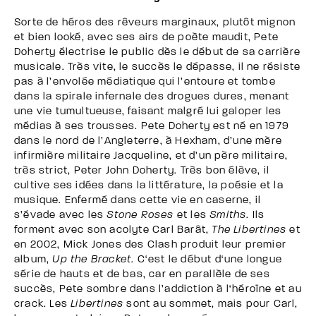
Sorte de héros des rêveurs marginaux, plutôt mignon
et bien looké, avec ses airs de poète maudit, Pete
Doherty électrise le public dès le début de sa carrière
musicale. Très vite, le succès le dépasse, il ne résiste
pas à l’envolée médiatique qui l’entoure et tombe
dans la spirale infernale des drogues dures, menant
une vie tumultueuse, faisant malgré lui galoper les
médias à ses trousses. Pete Doherty est né en 1979
dans le nord de l’Angleterre, à Hexham, d’une mère
infirmière militaire Jacqueline, et d’un père militaire,
très strict, Peter John Doherty. Très bon élève, il
cultive ses idées dans la littérature, la poésie et la
musique. Enfermé dans cette vie en caserne, il
s’évade avec les
Stone Roses
et les
Smiths
. Ils
forment avec son acolyte Carl Barât,
The Libertines
et
en 2002, Mick Jones des Clash produit leur premier
album,
Up the Bracket
. C‘est le début d‘une longue
série de hauts et de bas, car en parallèle de ses
succès, Pete sombre dans l’addiction à l‘héroïne et au
crack. Les
Libertines
sont au sommet, mais pour Carl,