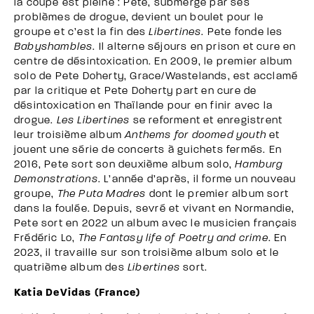
la coupe est pleine : Pete, submergé par ses
problèmes de drogue, devient un boulet pour le
groupe et c’est la fin des
Libertines
. Pete fonde les
Babyshambles
. Il alterne séjours en prison et cure en
centre de désintoxication. En 2009, le premier album
solo de Pete Doherty, Grace/Wastelands, est acclamé
par la critique et Pete Doherty part en cure de
désintoxication en Thaïlande pour en finir avec la
drogue.
Les Libertines
se reforment et enregistrent
leur troisième album
Anthems for doomed youth
et
jouent une série de concerts à guichets fermés. En
2016, Pete sort son deuxième album solo,
Hamburg
Demonstrations
. L’année d’après, il forme un nouveau
groupe,
The Puta Madres
dont le premier album sort
dans la foulée. Depuis, sevré et vivant en Normandie,
Pete sort en 2022 un album avec le musicien français
Frédéric Lo,
The Fantasy life of Poetry and crime
. En
2023, il travaille sur son troisième album solo et le
quatrième album des
Libertines
sort.
Katia DeVidas (France)