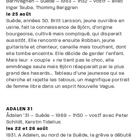
Barnvagnen – Suède – 1963 – 1h32 – vostf – avec
Inger Taube, Thommy Berggren
le 25 août
Suède, années 50. Britt Larsson, jeune ouvrière en
usine, fait la connaissance de Björn, d’origine
bourgeoise, cultivé mais compliqué, qui disparaît
aussitôt. Elle rencontre ensuite Robban, jeune
guitariste et chanteur, canaille mais touchant, dont
elle tombe enceinte. Elle décide de garder l’enfant.
Mais leur » couple » ne tient pas le choc, elle
emménage seule mais Björn réapparaît par le plus
grand des hasards… Tableau d’une jeunesse qui se
cherche et rejette les tabous, un magnifique portrait
de femme libre dans un esprit Nouvelle Vague.
ADALEN 31
Ådalen ’31 – Suède – 1969 – 1h50 – vostf avec Peter
Schildt, Kerstin Tidelius
les 22 et 26 août
1931. A Adalen, au nord de la Suède, la grève a débuté