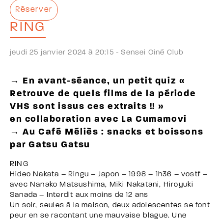
Réserver
RING
jeudi 25 janvier 2024 à 20:15 -
Sensei Ciné Club
→ En avant-séance, un petit quiz «
Retrouve de quels films de la période
VHS sont issus ces extraits !! »
en collaboration avec La Cumamovi
→ Au Café Méliès : snacks et boissons
par Gatsu Gatsu
RING
Hideo Nakata – Ringu – Japon – 1998 – 1h36 – vostf –
avec Nanako Matsushima, Miki Nakatani, Hiroyuki
Sanada – Interdit aux moins de 12 ans
Un soir, seules à la maison, deux adolescentes se font
peur en se racontant une mauvaise blague. Une