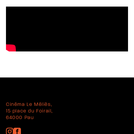
Cinéma Le Méliès,
15 place du Foirail,
64000 Pau