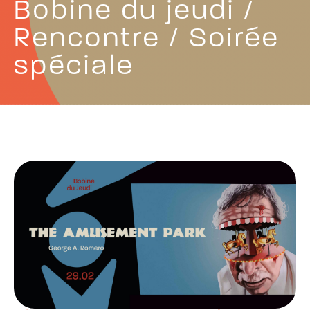
Bobine du jeudi /
Rencontre / Soirée
spéciale