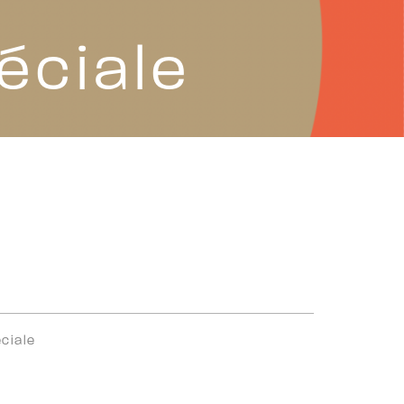
éciale
ciale