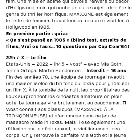
film. Une mise en abime qui dévoile l’envers du décor
d’Hollywood mais qui cache un autre sujet : derrière le
genre du thriller horrifique, MAXXXINE est également
le reflet de femmes travailleuses, encore invisibles à
Hollywood en 1985.
En première partie : quizz
« Ça s’est passé en 1985 » (blind test, extraits de
films, Vrai ou faux… 10 questions par Cap Com’64)
22h / X – Le film
États-Unis – 2022 – 1h45 – vostf – avec Mia Goth,
Jenna Ortega, Martin Henderson –
Interdit – 16 ans
Fin des années 70, une équipe de tournage investit
une maison isolée du fin fond du Texas pour y réaliser
un film X. À la tombée de la nuit, les propriétaires des
lieux surprennent les cinéastes amateurs en plein
acte. Le tournage vire brutalement au cauchemar. Ti
West connait ses classiques (MASSACRE À LA
TRONÇONNEUSE) et s’en amuse dans ce jeu de
massacre made in Texas. Mais il ose également une
réflexion sur le désir sexuel, le vieillissement des
corps. On y retrouve la parfaite Mia Goth et la jeune