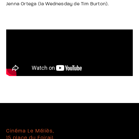
Jenna Ortega (la Wednesday de Tim Burton).
Cinéma Le Méliès,
15 place du Foirail,