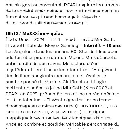
parfois gore ou envoutant, PEARL explore les travers
de la société américaine et son puritanisme dans un
film d’époque qui rend hommage à l’âge d’or
d’Hollywood. Délicieusement creepy !
18h15 / MaXXXine + quizz
États-Unis – 2024 – 1h44 – vostf – avec Mia Goth,
Elizabeth Debicki, Moses Sumney –
Interdit – 12 ans
Los Angeles, dans les années 80. Star de films pour
adultes et aspirante actrice, Maxine Minx décroche
enfin le rôle de ses rêves. Mais alors qu’un
mystérieux tueur traque les starlettes d’Hollywood,
des indices sanglants menacent de dévoiler le
sombre passé de Maxine. Clotûrant sa trilogie
mettant en scène la jeune Mia Goth (X en 2022 et
PEARL en 2023, présentés lors d’une soirée spéciale
le… ), le talentueux Ti West signe thriller en forme
d’hommage au cinéma des 80’s (BODY DOUBLE, LES
GRIFFES DE LA NUIT, VENDREDI 13…). L’intrigue
s’applique à revisiter les lieux iconiques d’un Los
Angeles sombre et sordide, véritable personnage du