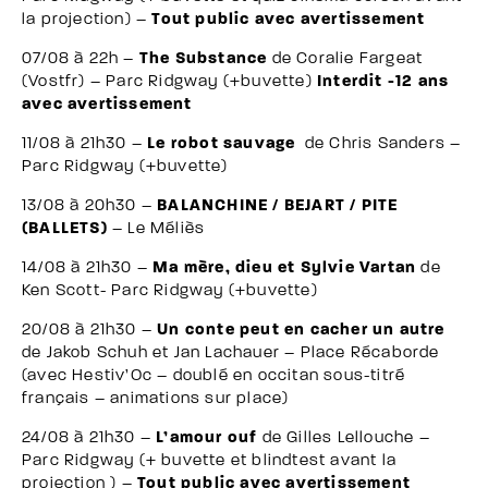
la projection) –
Tout public avec avertissement
07/08 à 22h –
The Substance
de Coralie Fargeat
(Vostfr) – Parc Ridgway (+buvette)
Interdit -12 ans
avec avertissement
11/08 à 21h30 –
Le robot sauvage
de Chris Sanders –
Parc Ridgway (+buvette)
13/08 à 20h30 –
BALANCHINE / BEJART / PITE
(BALLETS)
– Le Méliès
14/08 à 21h30 –
Ma mère, dieu et Sylvie Vartan
de
Ken Scott- Parc Ridgway (+buvette)
20/08 à 21h30 –
Un conte peut en cacher un autre
de Jakob Schuh et Jan Lachauer – Place Récaborde
(avec Hestiv’Oc – doublé en occitan sous-titré
français – animations sur place)
24/08 à 21h30 –
L’amour ouf
de Gilles Lellouche –
Parc Ridgway (+ buvette et blindtest avant la
projection ) –
Tout public avec avertissement