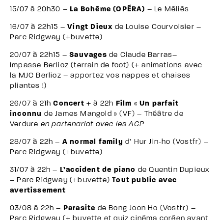
15/07 à 20h30 –
La Bohème (OPÉRA)
– Le Méliès
16/07 à 22h15 –
Vingt Dieux
de Louise Courvoisier –
Parc Ridgway (+buvette)
20/07 à 22h15 –
Sauvages
de
Claude Barras–
Impasse Berlioz (terrain de foot) (+ animations avec
la MJC Berlioz – apportez vos nappes et chaises
pliantes !)
26/07 à 21h
Concert
+ à 22h
Film
«
Un parfait
inconnu
de James Mangold » (VF) – Théâtre de
Verdure
en partenariat avec les ACP
28/07 à 22h –
A normal family
d’ Hur Jin-ho
(Vostfr) –
Parc Ridgway (+buvette)
31/07 à 22h –
L’accident de piano
de Quentin Dupieux
– Parc Ridgway (+buvette)
Tout public avec
avertissement
03/08 à 22h –
Parasite
de Bong Joon Ho (Vostfr) –
Parc Ridgway (+ buvette et quiz cinéma coréen avant